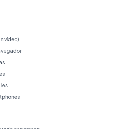
n vídeo)
navegador
as
es
ales
rtphones
puede esperar en