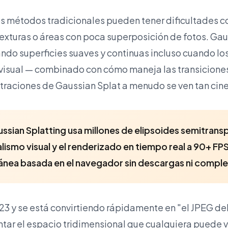
os métodos tradicionales pueden tener dificultades c
texturas o áreas con poca superposición de fotos. Gau
eando superficies suaves y continuas incluso cuando l
isual — combinado con cómo maneja las transiciones d
straciones de Gaussian Splat a menudo se ven tan cin
ssian Splatting usa millones de elipsoides semitran
lismo visual y el renderizado en tiempo real a 90+ F
tánea basada en el navegador sin descargas ni comp
23 y se está convirtiendo rápidamente en "el JPEG de
tar el espacio tridimensional que cualquiera puede v