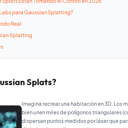
n Splats Están Tomando el Control en 2026
 Labs para Gaussian Splatting?
undo Real
ian Splatting
es
ussian Splats?
Imagina recrear una habitación en 3D. Los m
bien unen miles de polígonos triangulares (
dispersan puntos medidos por láser que pa