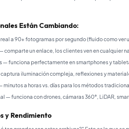
ionales Están Cambiando:
real a 90+ fotogramas por segundo (fluido como ver u
— comparte un enlace, los clientes ven en cualquier 
s — funciona perfectamente en smartphones y tablet
 captura iluminación compleja, reflexiones y material
minutos a horas vs. días para los métodos tradicion
al — funciona con drones, cámaras 360°, LiDAR, sma
s y Rendimiento
 tan grandes son estos archivos?" Esto es lo que se 