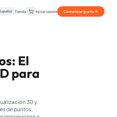
Tienda
Iniciar sesión
Comenzar gratis
Español
s: El
3D para
ualización 3D y
s de puntos,
ue impresionen a