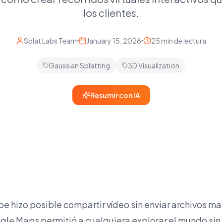
los clientes.
Splat Labs Team
January 15, 2026
25 min de lectura
Gaussian Splatting
3D Visualization
Resumir con IA
 hizo posible compartir vídeo sin enviar archivos ma
le Maps permitió a cualquiera explorar el mundo sin 