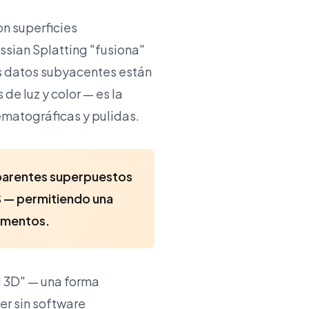
on superficies
ssian Splatting "fusiona"
os datos subyacentes están
e luz y color — es la
ematográficas y pulidas.
sparentes superpuestos
PS — permitiendo una
lementos.
l 3D" — una forma
er sin software