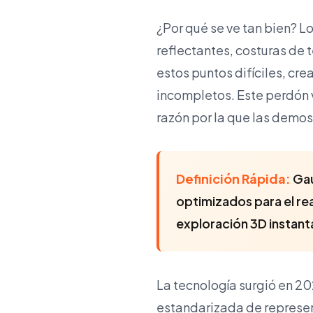
¿Por qué se ve tan bien? L
reflectantes, costuras de 
estos puntos difíciles, cr
incompletos. Este perdón v
razón por la que las demo
Definición Rápida:
Gau
optimizados para el rea
exploración 3D instan
La tecnología surgió en 20
estandarizada de represen