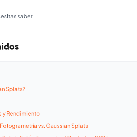
cesitas saber.
nidos
an Splats?
s y Rendimiento
 Fotogrametría vs. Gaussian Splats