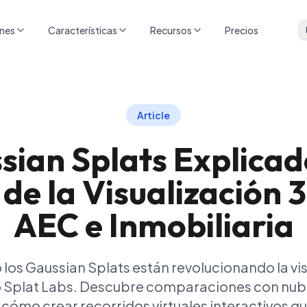
ones
Características
Recursos
Precios
Article
sian Splats Explicado
 de la Visualización 
AEC e Inmobiliaria
os Gaussian Splats están revolucionando la vis
 Splat Labs. Descubre comparaciones con nube
 cómo crear recorridos virtuales interactivos q