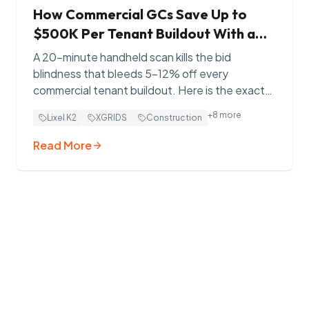
How Commercial GCs Save Up to
$500K Per Tenant Buildout With a
20-Minute Lixel K2 Scan
A 20-minute handheld scan kills the bid
blindness that bleeds 5–12% off every
commercial tenant buildout. Here is the exact
workflow Indiana Drones walks GCs through —
+
8
more
Lixel K2
XGRIDS
Construction
capture with the XGRIDS Lixel K2, share with
every subcontractor on Splat Labs, end the
Read More
change-order spiral.