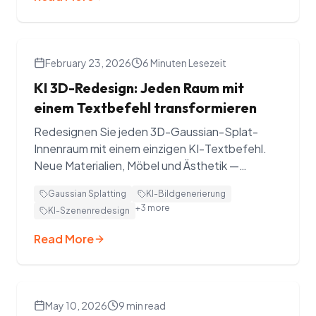
February 23, 2026
6 Minuten Lesezeit
KI 3D-Redesign: Jeden Raum mit
einem Textbefehl transformieren
Redesignen Sie jeden 3D-Gaussian-Splat-
Innenraum mit einem einzigen KI-Textbefehl.
Neue Materialien, Möbel und Ästhetik —
fotorealistisch, aus jedem Blickwinkel.
Gaussian Splatting
KI-Bildgenerierung
Kostenlos testen.
+
3
more
KI-Szenenredesign
Read More
May 10, 2026
9 min read