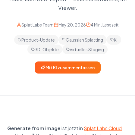
Viewer.
Splat Labs Team
May 20, 2026
4 Min. Lesezeit
Produkt-Update
Gaussian Splatting
KI
3D-Objekte
Virtuelles Staging
Mit KI zusammenfassen
Generate from image
ist jetzt in
Splat Labs Cloud