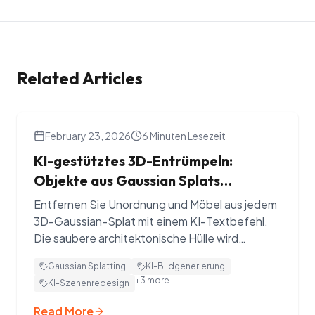
Related Articles
February 23, 2026
6 Minuten Lesezeit
KI-gestütztes 3D-Entrümpeln:
Objekte aus Gaussian Splats
entfernen
Entfernen Sie Unordnung und Möbel aus jedem
3D-Gaussian-Splat mit einem KI-Textbefehl.
Die saubere architektonische Hülle wird
enthüllt. Testen Sie Splat Labs kostenlos.
Gaussian Splatting
KI-Bildgenerierung
+
3
more
KI-Szenenredesign
Read More