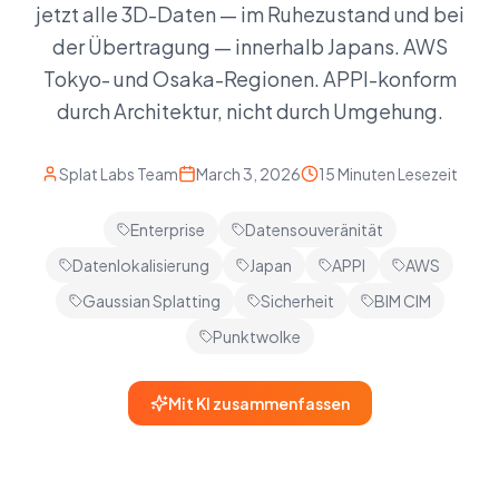
jetzt alle 3D-Daten — im Ruhezustand und bei
der Übertragung — innerhalb Japans. AWS
Tokyo- und Osaka-Regionen. APPI-konform
durch Architektur, nicht durch Umgehung.
Splat Labs Team
March 3, 2026
15 Minuten Lesezeit
Enterprise
Datensouveränität
Datenlokalisierung
Japan
APPI
AWS
Gaussian Splatting
Sicherheit
BIM CIM
Punktwolke
Mit KI zusammenfassen