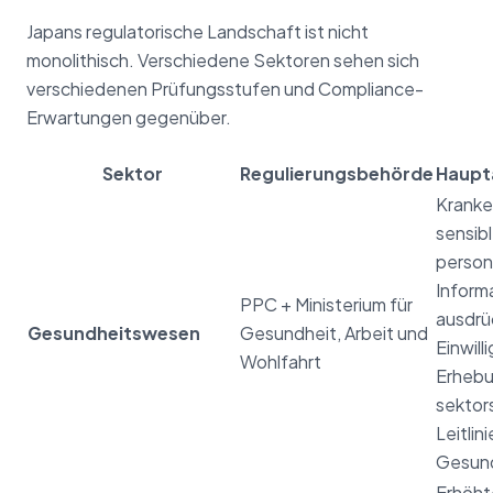
Japans regulatorische Landschaft ist nicht
monolithisch. Verschiedene Sektoren sehen sich
verschiedenen Prüfungsstufen und Compliance-
Erwartungen gegenüber.
Sektor
Regulierungsbehörde
Haupt
Kranke
sensib
perso
Informa
PPC + Ministerium für
ausdrü
Gesundheitswesen
Gesundheit, Arbeit und
Einwill
Wohlfahrt
Erhebu
sektor
Leitlini
Gesun
Erhöht