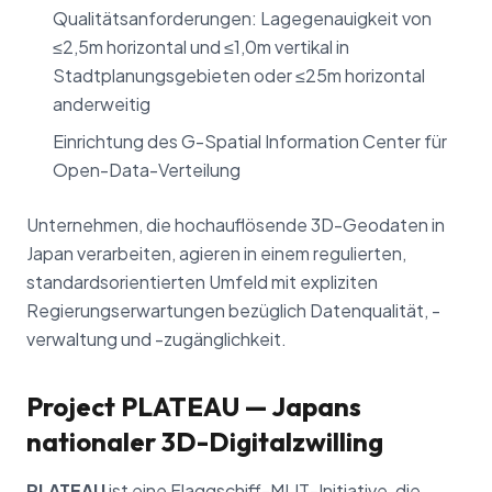
Qualitätsanforderungen: Lagegenauigkeit von
≤2,5m horizontal und ≤1,0m vertikal in
Stadtplanungsgebieten oder ≤25m horizontal
anderweitig
Einrichtung des G-Spatial Information Center für
Open-Data-Verteilung
Unternehmen, die hochauflösende 3D-Geodaten in
Japan verarbeiten, agieren in einem regulierten,
standardsorientierten Umfeld mit expliziten
Regierungserwartungen bezüglich Datenqualität, -
verwaltung und -zugänglichkeit.
Project PLATEAU — Japans
nationaler 3D-Digitalzwilling
PLATEAU
ist eine Flaggschiff-MLIT-Initiative, die