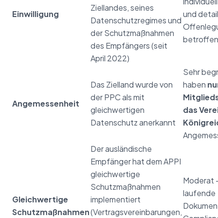
individuel
Ziellandes, seines
Einwilligung
und detail
Datenschutzregimes und
Offenlegu
der Schutzmaßnahmen
betroffe
des Empfängers (seit
April 2022)
Sehr begr
Das Zielland wurde von
haben
nu
der PPC als mit
Mitglied
Angemessenheit
gleichwertigen
das Vere
Datenschutz anerkannt
Königrei
Angemess
Der ausländische
Empfänger hat dem APPI
gleichwertige
Moderat 
Schutzmaßnahmen
laufende
Gleichwertige
implementiert
Dokument
Schutzmaßnahmen
(Vertragsvereinbarungen,