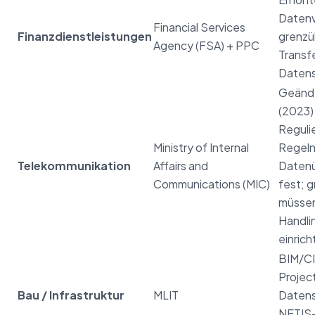
Datenv
Financial Services
Finanzdienstleistungen
grenzü
Agency (FSA) + PPC
Transf
Datens
Geänd
(2023)
Reguli
Ministry of Internal
Regeln
Telekommunikation
Affairs and
Daten
Communications (MIC)
fest; 
müssen
Handli
einrich
BIM/C
Projec
Bau / Infrastruktur
MLIT
Datens
NETIS-