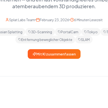
atemberaubendem 3D produzieren.
Splat Labs Team
February 23, 2026
6 Minuten Lesezeit
sian Splatting
3D-Scanning
PortalCam
Tokyo
T
Entfernung beweglicher Objekte
SLAM
Mit KI zusammenfassen