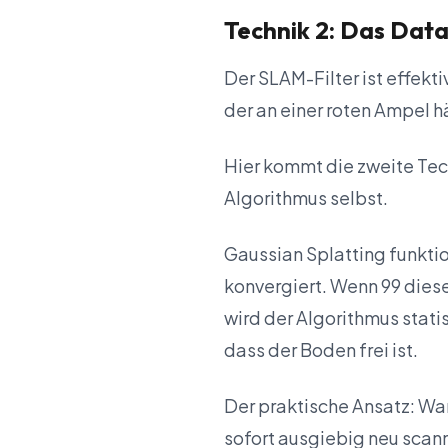
Technik 2: Das Data
Der SLAM-Filter ist effekt
der an einer roten Ampel hä
Hier kommt die zweite Tech
Algorithmus selbst.
Gaussian Splatting funktio
konvergiert. Wenn 99 diese
wird der Algorithmus stati
dass der Boden frei ist.
Der praktische Ansatz: Wa
sofort ausgiebig neu scan