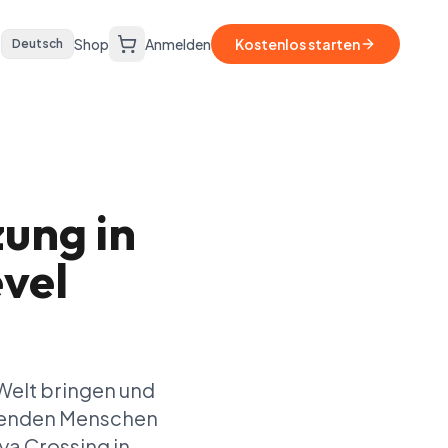
Shop
Anmelden
Kostenlos starten
Deutsch
zung in
vel
Welt bringen und
egenden Menschen
ya Crossing in