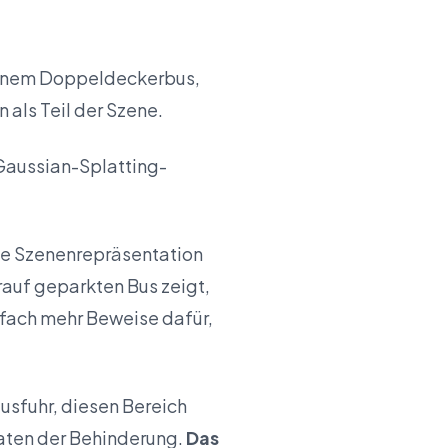
t einem Doppeldeckerbus,
n als Teil der Szene.
 Gaussian-Splatting-
che Szenenrepräsentation
rauf geparkten Bus zeigt,
infach mehr Beweise dafür,
usfuhr, diesen Bereich
Daten der Behinderung.
Das