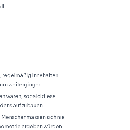
ll.
 regelmäßig innehalten
rum weitergingen
en waren, sobald diese
Bodens aufzubauen
e Menschenmassen sich nie
Geometrie ergeben würden