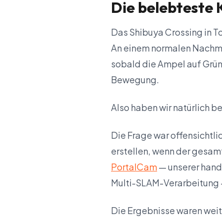
Die belebteste 
Das Shibuya Crossing in T
An einem normalen Nachmi
sobald die Ampel auf Grün
Bewegung.
Also haben wir natürlich b
Die Frage war offensichtl
erstellen, wenn der gesam
PortalCam
— unserer han
Multi-SLAM-Verarbeitung 
Die Ergebnisse waren weit 