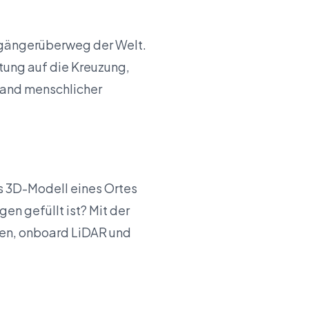
ßgängerüberweg der Welt.
ung auf die Kreuzung,
Wand menschlicher
es 3D-Modell eines Ortes
n gefüllt ist? Mit der
en, onboard LiDAR und