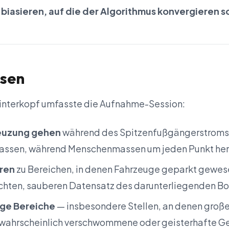
biasieren, auf die der Algorithmus konvergieren so
ssen
Hinterkopf umfasste die Aufnahme-Session:
euzung gehen
während des Spitzenfußgängerstroms,
 lassen, während Menschenmassen um jeden Punkt he
ren
zu Bereichen, in denen Fahrzeuge geparkt gewes
ichten, sauberen Datensatz des darunterliegenden 
ige Bereiche
— insbesondere Stellen, an denen groß
— wahrscheinlich verschwommene oder geisterhafte 