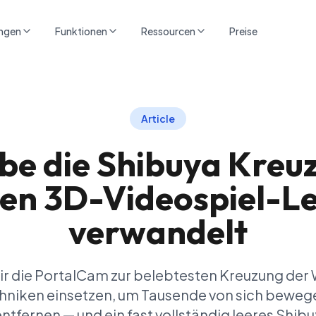
ngen
Funktionen
Ressourcen
Preise
Article
be die Shibuya Kreu
nen 3D-Videospiel-Le
verwandelt
wir die PortalCam zur belebtesten Kreuzung der 
chniken einsetzen, um Tausende von sich bew
entfernen — und ein fast vollständig leeres Shibu