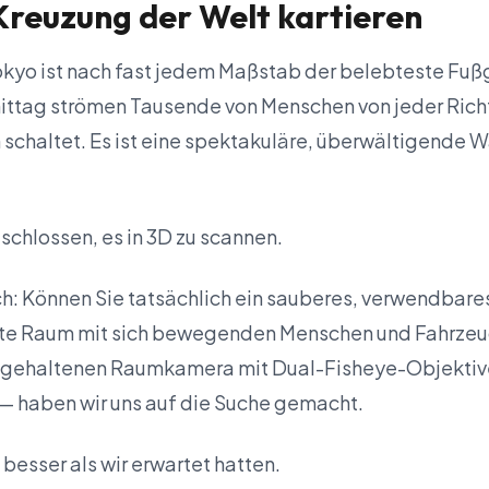
Kreuzung der Welt kartieren
okyo ist nach fast jedem Maßstab der belebteste Fu
ttag strömen Tausende von Menschen von jeder Richt
 schaltet. Es ist eine spektakuläre, überwältigende 
eschlossen, es in 3D zu scannen.
ich: Können Sie tatsächlich ein sauberes, verwendbar
te Raum mit sich bewegenden Menschen und Fahrzeuge
dgehaltenen Raumkamera mit Dual-Fisheye-Objektiv
— haben wir uns auf die Suche gemacht.
besser als wir erwartet hatten.