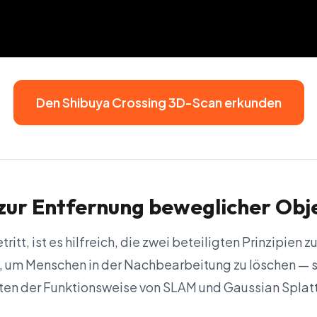
Den Shibuya Crossing 3D-Scan erkunden
zur Entfernung beweglicher Obj
itt, ist es hilfreich, die zwei beteiligten Prinzipien
 um Menschen in der Nachbearbeitung zu löschen — s
en der Funktionsweise von SLAM und Gaussian Splatt