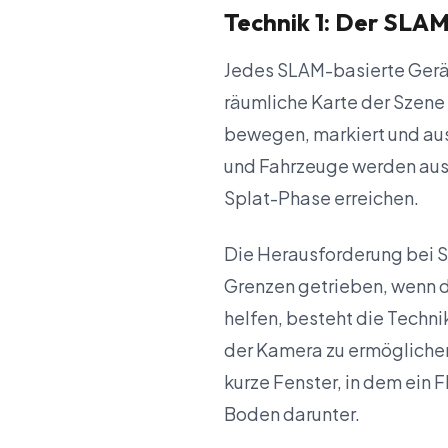
Technik 1: Der SLAM
Jedes SLAM-basierte Gerät
räumliche Karte der Szene 
bewegen, markiert und au
und Fahrzeuge werden aus 
Splat-Phase erreichen.
Die Herausforderung bei Sh
Grenzen getrieben, wenn d
helfen, besteht die Techni
der Kamera zu ermöglichen
kurze Fenster, in dem ein 
Boden darunter.