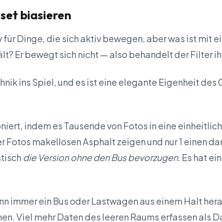
set biasieren
iv für Dinge, die sich aktiv bewegen, aber was ist mi
lt? Er bewegt sich nicht — also behandelt der Filter ih
nik ins Spiel, und es ist eine elegante Eigenheit des
niert, indem es Tausende von Fotos in eine einheitli
r Fotos makellosen Asphalt zeigen und nur 1 einen da
stisch
die Version ohne den Bus bevorzugen
. Es hat e
nn immer ein Bus oder Lastwagen aus einem Halt hera
nen. Viel mehr Daten des leeren Raums erfassen als 