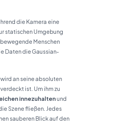
ährend die Kamera eine
ur statischen Umgebung
ch bewegende Menschen
ie Daten die Gaussian-
 wird an seine absoluten
erdeckt ist. Um ihm zu
reichen innezuhalten
und
ie Szene fließen. Jedes
inen sauberen Blick auf den