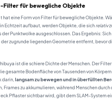
-Filter für bewegliche Objekte
 hat eine Form von Filter für bewegliche Objekte. W
in Echtzeit aufbaut, werden Objekte, die sich
relativ
z
s der Punktwolke ausgeschlossen. Das Ergebnis: Si
der zugrunde liegenden Geometrie entfernt, bevor d
ibuya ist die schiere Dichte der Menschen. Der Filter
ie gesamte Bodenfläche von Tausenden von Körpern v
k darin,
langsam zu bewegen und in überfüllten Be
, Frames zu akkumulieren, während Menschen durch d
Fleck Pflaster sichtbar wird, gibt dem SLAM-System e