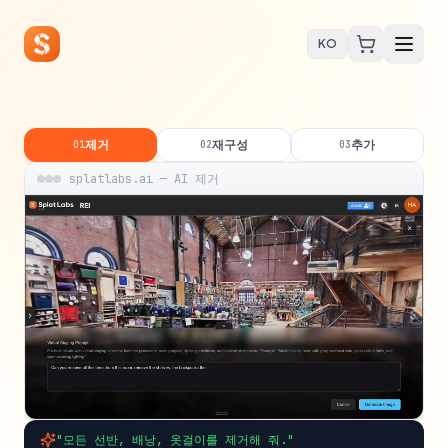
KO
제거
재구성
추가
01
02
03
splatlabs.ai — AI 제거
"모든 선반, 배낭, 옷걸이를 제거해 줘."