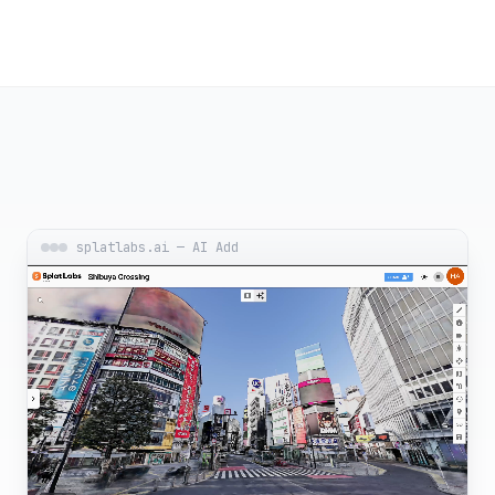
splatlabs.ai — AI Add