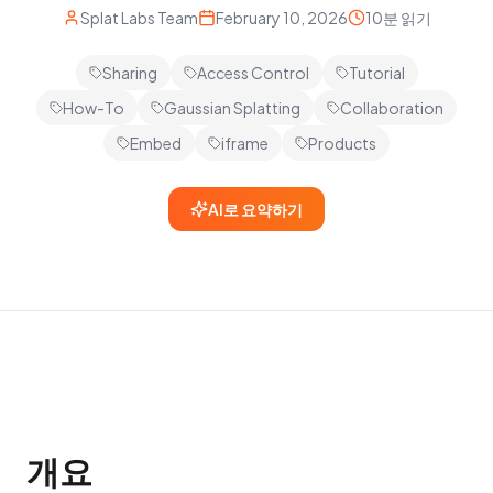
Splat Labs Team
February 10, 2026
10분 읽기
Sharing
Access Control
Tutorial
How-To
Gaussian Splatting
Collaboration
Embed
iframe
Products
AI로 요약하기
개요