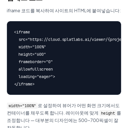
iframe 코드를 복사하여 사이트의 HTML에 붙여넣습니다:
<iframe

  src="https://cloud.splatlabs.ai/viewer/{project-
  width="100%"

  height="600"

  frameborder="0"

  allowfullscreen

  loading="eager">

로 설정하여 뷰어가 어떤 화면 크기에서도
width="100%"
컨테이너를 채우도록 합니다. 레이아웃에 맞게
를
height
조정합니다 — 대부분의 디자인에는 500~700픽셀이 잘
작동합니다.